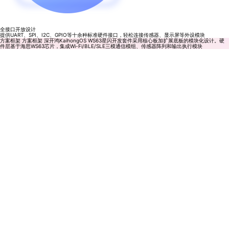
全接口开放设计
提供UART、SPI、I2C、GPIO等十余种标准硬件接口，轻松连接传感器、显示屏等外设模块
方案框架
方案框架
深开鸿KaihongOS WS63星闪开发套件采用核心板加扩展底板的模块化设计。硬
件层基于海思WS63芯片，集成Wi-Fi/BLE/SLE三模通信模组、传感器阵列和输出执行模块