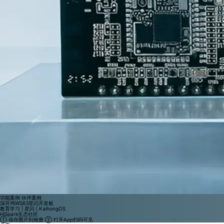
功能案例
伙伴案例
深开鸿WS63星闪开发板
教育学习 | 星闪 | KaihongOS
HiSpark生态社区
① 保存图片到相册
② 打开App扫码可见