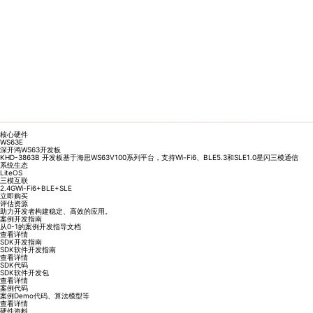
核心硬件
WS63E
深开鸿WS63开发板
KHD-3863B 开发板基于海思WS63V100系列平台，支持Wi-Fi6、BLE5.3和SLE1.0星闪三模通信
系统生态
LiteOS
三模互联
2.4GWi-Fi6+BLE+SLE
立即购买
评估资源
助力开发者构建稳定、高效的应用。
案例开发指南
从0-1的案例开发指导文档
查看详情
SDK开发指南
SDK软件开发指南
查看详情
SDK代码
SDK软件开发包
查看详情
案例代码
案例Demo代码、算法模型等
查看详情
硬件资料