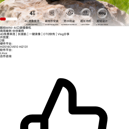
酷拍MINI-AI口袋摄像机
商用案例
伙伴案例
4G免费串流 | 长续航 | 一键录像 | OTG快传 | Vlog分享
开放度：
2级
硬件平台：
Hi3516CV610
Hi2131
软件平台：
Linux
合作咨询