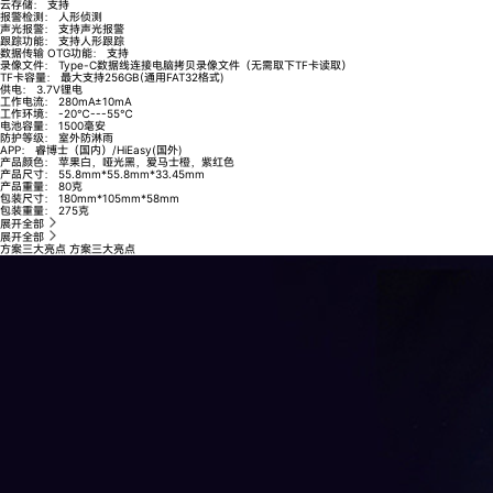
云存储：
支持
报警检测：
人形侦测
声光报警：
支持声光报警
跟踪功能：
支持人形跟踪
数据传输 OTG功能：
支持
录像文件：
Type-C数据线连接电脑拷贝录像文件（无需取下TF卡读取）
TF卡容量：
最大支持256GB(通用FAT32格式)
供电：
3.7V锂电
工作电流：
280mA±10mA
工作环境：
-20℃---55℃
电池容量：
1500毫安
防护等级：
室外防淋雨
APP：
睿博士（国内）/HiEasy(国外)
产品颜色：
苹果白，哑光黑，爱马士橙，紫红色
产品尺寸：
55.8mm*55.8mm*33.45mm
产品重量：
80克
包装尺寸：
180mm*105mm*58mm
包装重量：
275克
展开全部
展开全部
方案三大亮点
方案三大亮点