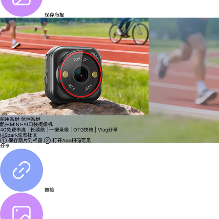
保存海报
商用案例
伙伴案例
酷拍MINI-AI口袋摄像机
4G免费串流 | 长续航 | 一键录像 | OTG快传 | Vlog分享
HiSpark生态社区
① 保存图片到相册
② 打开App扫码可见
分享
链接