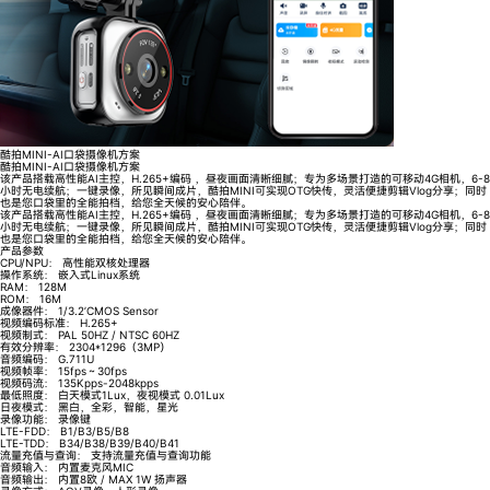
酷拍MINI-AI口袋摄像机方案
酷拍MINI-AI口袋摄像机方案
该产品搭载高性能AI主控，H.265+编码 ，昼夜画面清晰细腻；专为多场景打造的可移动4G相机，6-8
小时无电续航；一键录像，所见瞬间成片，酷拍MINI可实现OTG快传，灵活便捷剪辑Vlog分享；同时
也是您口袋里的全能拍档，给您全天候的安心陪伴。
该产品搭载高性能AI主控，H.265+编码 ，昼夜画面清晰细腻；专为多场景打造的可移动4G相机，6-8
小时无电续航；一键录像，所见瞬间成片，酷拍MINI可实现OTG快传，灵活便捷剪辑Vlog分享；同时
也是您口袋里的全能拍档，给您全天候的安心陪伴。
产品参数
CPU/NPU：
高性能双核处理器
操作系统：
嵌入式Linux系统
RAM：
128M
ROM：
16M
成像器件：
1/3.2’CMOS Sensor
视频编码标准：
H.265+
视频制式：
PAL 50HZ / NTSC 60HZ
有效分辨率：
2304*1296（3MP）
音频编码：
G.711U
视频帧率：
15fps～30fps
视频码流：
135Kpps-2048kpps
最低照度：
白天模式1Lux，夜视模式 0.01Lux
日夜模式：
黑白，全彩，智能，星光
录像功能：
录像键
LTE-FDD：
B1/B3/B5/B8
LTE-TDD：
B34/B38/B39/B40/B41
流量充值与查询：
支持流量充值与查询功能
音频输入：
内置麦克风MIC
音频输出：
内置8欧 / MAX 1W 扬声器