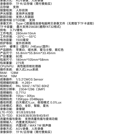
录像方式：
AOV录像，人形录像
录像保存：
TF卡/云存储（需付费购买）
云存储：
支持
报警检测：
人形侦测
声光报警：
支持声光报警
跟踪功能：
支持人形跟踪
数据传输 OTG功能：
支持
录像文件：
Type-C数据线连接电脑拷贝录像文件（无需取下TF卡读取）
TF卡容量：
最大支持256GB(通用FAT32格式)
供电：
3.7V锂电
工作电流：
280mA±10mA
工作环境：
-20℃---55℃
电池容量：
1500毫安
防护等级：
室外防淋雨
APP：
睿博士（国内）/HiEasy(国外)
产品颜色：
苹果白，哑光黑，爱马士橙，紫红色
产品尺寸：
55.8mm*55.8mm*33.45mm
产品重量：
80克
包装尺寸：
180mm*105mm*58mm
包装重量：
275克
CPU/NPU：
高性能双核处理器
操作系统：
嵌入式Linux系统
RAM：
128M
ROM：
16M
成像器件：
1/3.2’CMOS Sensor
视频编码标准：
H.265+
视频制式：
PAL 50HZ / NTSC 60HZ
有效分辨率：
2304*1296（3MP）
音频编码：
G.711U
视频帧率：
15fps～30fps
视频码流：
135Kpps-2048kpps
最低照度：
白天模式1Lux，夜视模式 0.01Lux
日夜模式：
黑白，全彩，智能，星光
录像功能：
录像键
LTE-FDD：
B1/B3/B5/B8
LTE-TDD：
B34/B38/B39/B40/B41
流量充值与查询：
支持流量充值与查询功能
音频输入：
内置麦克风MIC
音频输出：
内置8欧 / MAX 1W 扬声器
录像方式：
AOV录像，人形录像
录像保存：
TF卡/云存储（需付费购买）