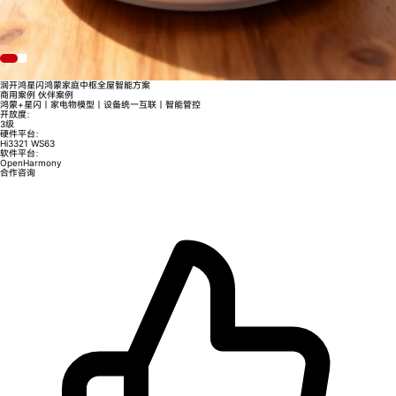
润开鸿星闪鸿蒙家庭中枢全屋智能方案
商用案例
伙伴案例
鸿蒙+星闪｜家电物模型｜设备统一互联｜智能管控
开放度：
3级
硬件平台：
Hi3321
WS63
软件平台：
OpenHarmony
合作咨询