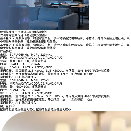
双引擎家庭中枢通讯与场景联动案例
双引擎家庭中枢通讯与场景联动案例
基于星闪 + 鸿蒙双引擎，构建家庭中枢，统一物模型实现跨品牌、跨芯片、跨协议设备全域互联，集
中管控与场景联动，带来便捷全屋智能体验。
基于星闪 + 鸿蒙双引擎，构建家庭中枢，统一物模型实现跨品牌、跨芯片、跨协议设备全域互联，集
中管控与场景联动，带来便捷全屋智能体验。
产品参数
主控：
BCPU 64MHz、MCPU 225MHz
解码：
MP3/AAC/WAV/OGG/LC3/FLAC/OPUS
显示：
最大 600×600，多像素格式
内存：
SRAM 3.3MB、PSRAM
蓝牙：
2.1–5.3，4 ACL + 2 SCO/eSCO
星闪连接：
空口时延 SLE ≤20μs、SLB ≤200μs，单网最大支持 4096 节点并发连接
星闪定位：
支持厘米级高精度定位，静态精度 ±2cm，动态精度 ±10cm
星闪功耗：
SLE 低功耗接入
主控：
BCPU 64MHz、MCPU 225MHz
解码：
MP3/AAC/WAV/OGG/LC3/FLAC/OPUS
显示：
最大 600×600，多像素格式
内存：
SRAM 3.3MB、PSRAM
蓝牙：
2.1–5.3，4 ACL + 2 SCO/eSCO
星闪连接：
空口时延 SLE ≤20μs、SLB ≤200μs，单网最大支持 4096 节点并发连接
星闪定位：
支持厘米级高精度定位，静态精度 ±2cm，动态精度 ±10cm
星闪功耗：
SLE 低功耗接入
展开全部
家庭中枢智能设备三大核心
家庭中枢智能设备三大核心