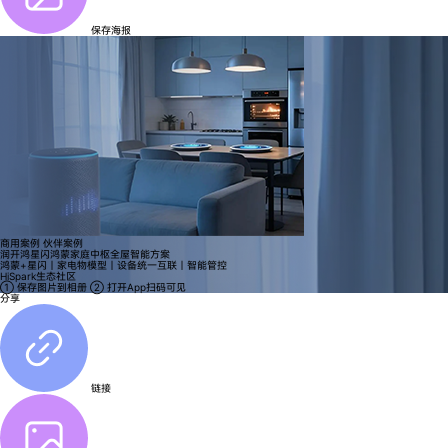
保存海报
商用案例
伙伴案例
润开鸿星闪鸿蒙家庭中枢全屋智能方案
鸿蒙+星闪｜家电物模型｜设备统一互联｜智能管控
HiSpark生态社区
① 保存图片到相册
② 打开App扫码可见
分享
链接