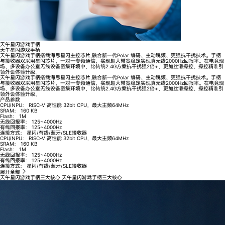
天午星闪游戏手柄
天午星闪游戏手柄
天午星闪游戏手柄搭载海思星闪主控芯片,融合新一代Polar 编码、主动跳频、更强抗干扰技术。手柄
与接收器双采用星闪芯片，一对一专频通信，实现超大带宽稳定实现真无线2000Hz回报率。在电竞现
场、多设备办公室无线设备密集环境中，比传统2.4G方案抗干扰强2倍+，更加丝滑操控、操控精准引
领外设体验升级。
天午星闪游戏手柄搭载海思星闪主控芯片,融合新一代Polar 编码、主动跳频、更强抗干扰技术。手柄
与接收器双采用星闪芯片，一对一专频通信，实现超大带宽稳定实现真无线2000Hz回报率。在电竞现
场、多设备办公室无线设备密集环境中，比传统2.4G方案抗干扰强2倍+，更加丝滑操控、操控精准引
领外设体验升级。
产品参数
CPU/NPU：
RISC-V 高性能 32bit CPU，最大主频64MHz
SRAM：
160 KB
Flash：
1M
无线回报率：
125~4000Hz
有线回报率：
125~4000Hz
连接方式：
星闪/有线/蓝牙/SLE接收器
CPU/NPU：
RISC-V 高性能 32bit CPU，最大主频64MHz
SRAM：
160 KB
Flash：
1M
无线回报率：
125~4000Hz
有线回报率：
125~4000Hz
连接方式：
星闪/有线/蓝牙/SLE接收器
展开全部
天午星闪游戏手柄三大核心
天午星闪游戏手柄三大核心