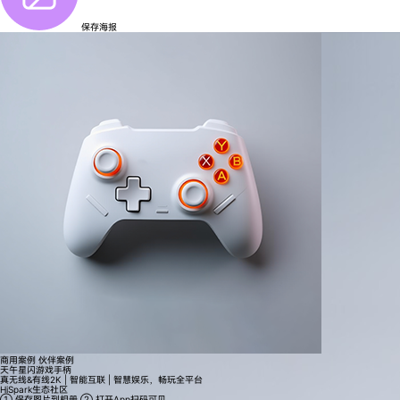
保存海报
商用案例
伙伴案例
天午星闪游戏手柄
真无线&有线2K | 智能互联 | 智慧娱乐，畅玩全平台
HiSpark生态社区
① 保存图片到相册
② 打开App扫码可见