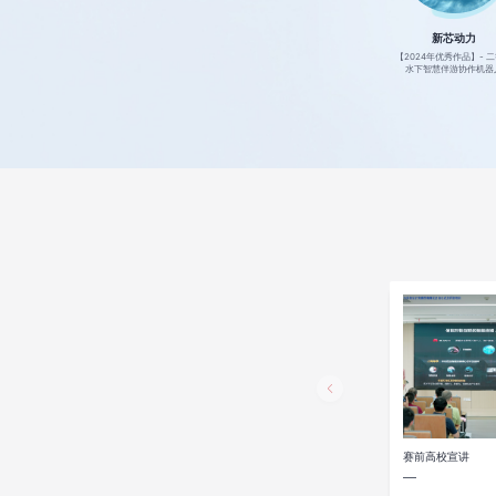
眼界大开
CaloScan
新芯动力
【2024年优秀作品】- 二等奖
 二等奖
【2024年优秀作品】- 二等奖
【2024年优秀作品】- 
CaloScan_你的饮食顾问
视预警
视界守护者：盲人出行助手
水下智慧伴游协作机器
赛前高校宣讲