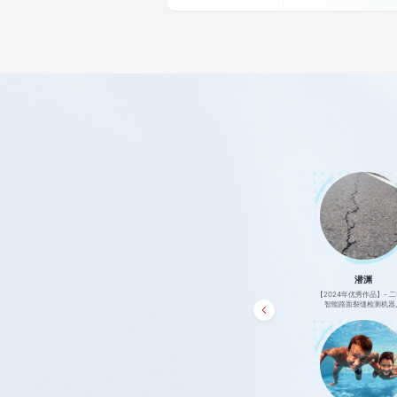
零零后改变世界
HelloWorld特别行动小组
潜渊
 一等奖
【2024年优秀作品】- 二等奖
【2024年优秀作品】- 二等奖
【2024年优秀作品】- 
系统
视随行动_智能引导防护系统
无人机智慧电力巡检系统
智能路面裂缝检测机器